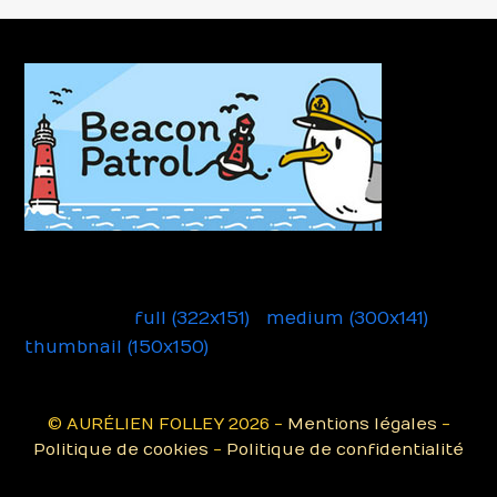
Beacon Patrol
Downloads
:
full (322x151)
|
medium (300x141)
|
thumbnail (150x150)
© AURÉLIEN FOLLEY 2026 -
Mentions légales
-
Politique de cookies
-
Politique de confidentialité