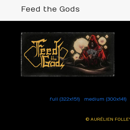
Feed the Gods
Feed the Gods
Downloads
:
full (322x151)
|
medium (300x141)
© AURÉLIEN FOLLEY