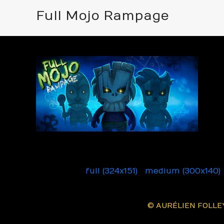
Full Mojo Rampage
Full Mojo Rampage
Downloads
:
full (324x151)
|
medium (300x140)
© AURÉLIEN FOLLEY