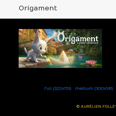
Origament
Origament
Downloads
:
full (322x151)
|
medium (300x141)
© AURÉLIEN FOLLEY